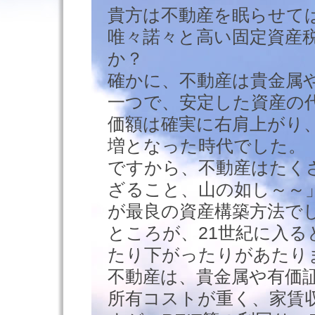
貴方は不動産を眠らせて
唯々諾々と高い固定資産
か？
確かに、不動産は貴金属
一つで、安定した資産の
価額は確実に右肩上がり
増となった時代でした。
ですから、不動産はたく
ざること、山の如し～～
が最良の資産構築方法で
ところが、21世紀に入る
たり下がったりがあたり
不動産は、貴金属や有価
所有コストが重く、家賃