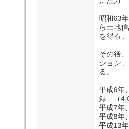
に注力
昭和63
ら土地信
を得る。
その後、
ション、
る。
平成6年
録 （
4-
平成7年
平成8年
平成13