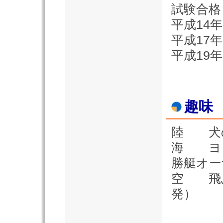
試験合格
平成14
平成17
平成19年
趣味
陸 犬
海 ヨ
勝艇オー
空 飛
発）