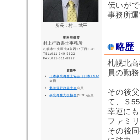
伝いがで
事務所運
所長：村上 武平
事務所概要
村上行政書士事務所
略歴
札幌市中央区北3条西17丁目2-31
TEL:011-640-5322
FAX:011-611-8997
札幌北高
員の勤務
資格等
日本事業再生士協会（日本TMA)
会員
北海道行政書士会
会員
その後父
事業再生支援協会
(SRC)会員
て、Ｓ5
幸運にも
ファミリ
その後同