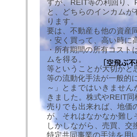
すが、REIT等の利回り、
と、どちらのインカムが
ります。
要は、不動産も他の資産
・安く買って、高い時に
・所有期間の所有コスト
ムを得る。
等ということが大切かと
等の流動化手法が一般的
～」とまではいきません
きました。株式やREIT
売りでも出来れば、地価
が、それはなかなか難し
しかしながら、売買、交
特定共同事業の手法を用